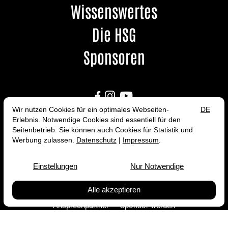
Wissenswertes
Die HSG
Sponsoren



HSG Kastellaun/Simmern
Danziger Straße 4
56288 Kastellaun
06762 / 407129
vorstand@hsg-kastellaun-simmern.de
Ansprechpartner
Sponsor werden
Fördermitglied werden