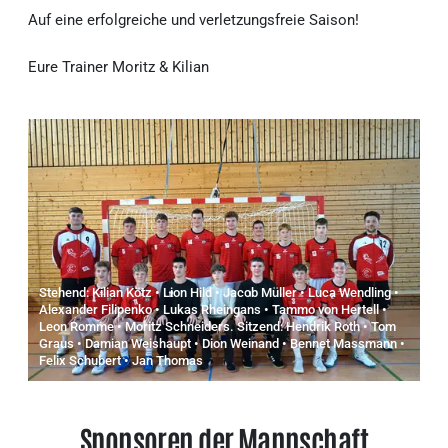
Auf eine erfolgreiche und verletzungsfreie Saison!
Eure Trainer Moritz & Kilian
Stehend: Kilian Kötz • Lion Hild • Jacob Müller • Luca Wendling •
Alexander Filipenko • Lukas Rheingans • Tammo von Hertell •
Leon Romme • Moritz Schneiders. Sitzend: Hendrik Roth • Tom
Graus • Damian Weishaupt • Dion Weinand • Bennet Massmann •
Felix Schubert • Jan Thomas
Sponsoren der Mannschaft