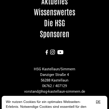
Aktuelles
Wissenswertes
Die HSG
Sponsoren



HSG Kastellaun/Simmern
Danziger Straße 4
56288 Kastellaun
06762 / 407129
vorstand@hsg-kastellaun-simmern.de
Ansprechpartner
Sponsor werden