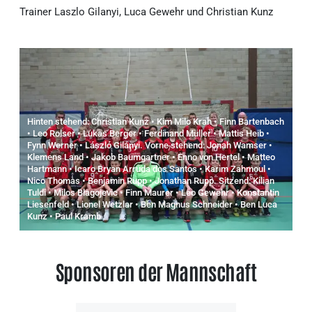
Trainer Laszlo Gilanyi, Luca Gewehr und Christian Kunz
Hinten stehend: Christian Kunz • Kim Milo Krah • Finn Bartenbach
• Leo Rolser • Lukas Berger • Ferdinand Müller • Mattis Heib •
Fynn Werner • László Gilányi. Vorne stehend: Jonah Wamser •
Klemens Land • Jakob Baumgartner • Enno von Hertel • Matteo
Hartmann • Icaro Bryan Arruda dos Santos • Karim Zahmoul •
Nico Thomas • Benjamin Rupp • Jonathan Rupp. Sitzend: Kilian
Tuldi • Milos Blagojevic • Finn Maurer • Leo Gewehr • Konstantin
Liesenfeld • Lionel Wetzlar • Ben Magnus Schneider • Ben Luca
Kunz • Paul Kramb
Sponsoren der Mannschaft