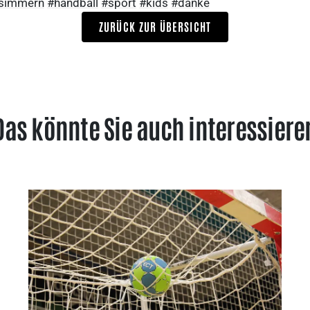
nsimmern
#handball
#sport
#kids
#danke
ZURÜCK ZUR ÜBERSICHT
Das könnte Sie auch interessiere