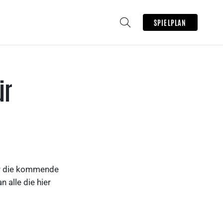
SPIELPLAN
ür
ür die kommende
 alle die hier