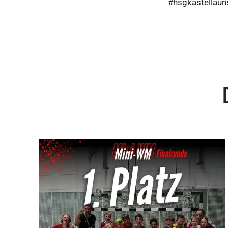
#hsgkastellau